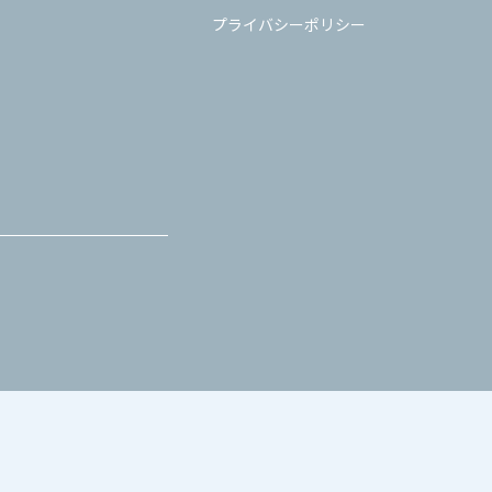
プライバシーポリシー
お問い合わせ
プライバシーポリシー
古物営業法に基づ
Copyright(C)2026 KAGA DEVICES CO., LTD.All rights