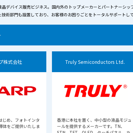
液晶デバイス販売ビジネス。国内外のトップメーカーとパートナーシッ
た技術部門も設置しており、お客様のお困りごとをトータルサポートし
ー
プ株式会社
Truly Semiconductors Ltd.
はじめ、フォトインタ
香港に本社を置く、中小型の液晶モジュ
導体をご提供いたしま
ールを提供するメーカーです。TN、
STN、TFT、OLED、タッチパネル、カ