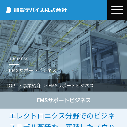
加賀デバイス株
会社情報
加賀デバイスとは
事業紹介
代表メッセージ
デバイス事業本部
お取引先情報
BUSINESS
会社概要
半導体・電子部品事業
Efinix
コラム
EMSサポートビジネス
事業所一覧
環境開発事業
OMNIVISION
Efinix
環境・CSR
TOP
事業紹介
EMSサポートビジネス
電子公告
システム設計/開発・技術サポート
Quectel
OMNIVISION
CSR基本方針・行動規範
ニュースリリース
エクセル事業本部
EMSサポートビジネス
Nordic
Quectel
環境保全への取り組み
トピックス
採用情報
電子デバイス販売
三菱電機
Nordic
プライバシーポリシー
エレクトロニクス分野でのビジネ
展示会・セミナー情報
新卒採用
EMSサポートビジネス
三菱電機
スモデル革新を、蓄積したノウハ
中途採用
EVバス販売