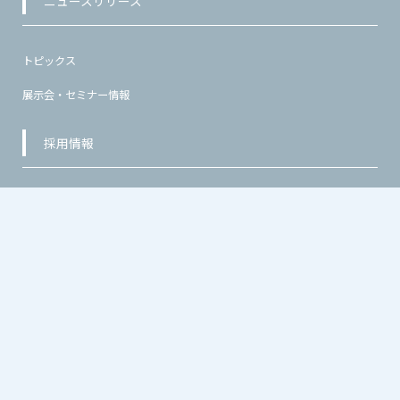
ニュースリリース
トピックス
展示会・セミナー情報
採用情報
新卒採用
中途採用
お問い合わせ
プライバシーポリシー
古物営業法に基づく表示
加賀電子グループ
Copyright(C)2026 KAGA DEVICES CO., LTD.All rights reserved.