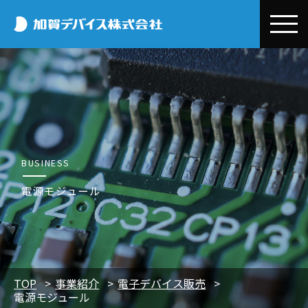
加賀デバイス株
会社情報
加賀デバイスとは
事業紹介
代表メッセージ
デバイス事業本部
お取引先情報
会社概要
半導体・電子部品事業
Efinix
BUSINESS
コラム
事業所一覧
環境開発事業
OMNIVISION
電源モジュール
Efinix
環境・CSR
電子公告
システム設計/開発・技術サポート
Quectel
OMNIVISION
CSR基本方針・行動規範
ニュースリリース
エクセル事業本部
Nordic
Quectel
環境保全への取り組み
トピックス
採用情報
電子デバイス販売
三菱電機
Nordic
プライバシーポリシー
展示会・セミナー情報
新卒採用
TOP
事業紹介
電子デバイス販売
EMSサポートビジネス
電源モジュール
三菱電機
中途採用
EVバス販売