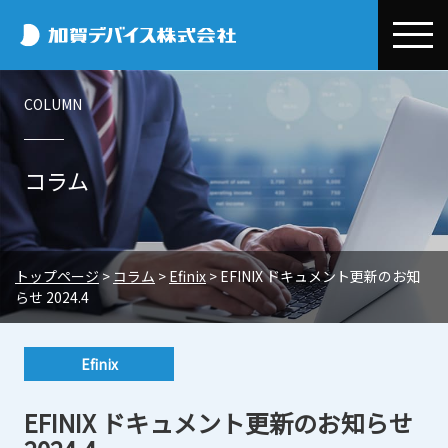
加賀デバイス
COLUMN
会社情報
加賀デバイスとは
事業紹介
コラム
代表メッセージ
デバイス事業本部
お取引先情報
会社概要
半導体・電子部品事業
Efinix
コラム
トップページ
>
コラム
>
Efinix
>
EFINIX ドキュメント更新のお知
事業所一覧
環境開発事業
OMNIVISION
Efinix
環境・CSR
らせ 2024.4
システム設計/開発・技術サポート
電子公告
Quectel
OMNIVISION
CSR基本方針・行動規範
ニュースリリース
エクセル事業本部
Efinix
Nordic
Quectel
環境保全への取り組み
トピックス
採用情報
電子デバイス販売
三菱電機
Nordic
EFINIX ドキュメント更新のお知らせ
プライバシーポリシー
展示会・セミナー情報
新卒採用
EMSサポートビジネス