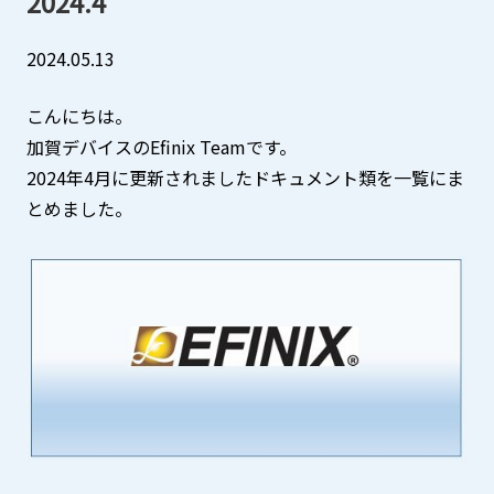
2024.4
三菱電機
中途採用
EVバス販売
A
A
2024.05.13
その他製品
JPN
ENG
CN
こんにちは。
加賀デバイスのEfinix Teamです。
お問い合わせ
2024年4月に更新されましたドキュメント類を一覧にま
とめました。