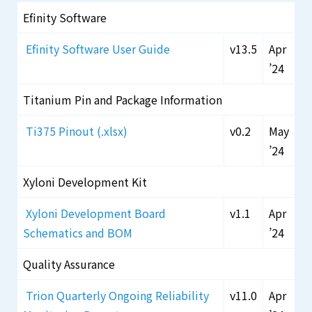
Efinity Software
Efinity Software User Guide
v13.5
Apr
’24
Titanium Pin and Package Information
Ti375 Pinout (.xlsx)
v0.2
May
’24
Xyloni Development Kit
Xyloni Development Board
v1.1
Apr
Schematics and BOM
’24
Quality Assurance
Trion Quarterly Ongoing Reliability
v11.0
Apr