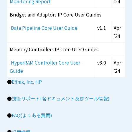
Monitoring Report
’24
Bridges and Adaptors IP Core User Guides
Data Pipeline Core User Guide
v1.1
Apr
’24
Memory Controllers IP Core User Guides
HyperRAM Controller Core User
v3.0
Apr
Guide
’24
●
Efinix, Inc. HP
●
技術サポート(各ドキュメント及びツール情報)
●
FAQ(よくある質問)
●
採用情報