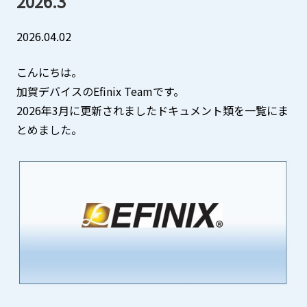
2026.3
三菱電機
中途採用
EVバス販売
A
A
2026.04.02
その他製品
JPN
ENG
CN
こんにちは。
加賀デバイスのEfinix Teamです。
お問い合わせ
2026年3月に更新されましたドキュメント類を一覧にま
とめました。