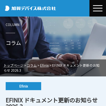
加賀デバイス
COLUMN
会社情報
加賀デバイスとは
事業紹介
コラム
代表メッセージ
デバイス事業本部
お取引先情報
会社概要
半導体・電子部品事業
Efinix
コラム
トップページ
>
コラム
>
Efinix
>
EFINIX ドキュメント更新のお知
事業所一覧
環境開発事業
OMNIVISION
Efinix
環境・CSR
らせ 2026.3
システム設計/開発・技術サポート
電子公告
Quectel
OMNIVISION
CSR基本方針・行動規範
ニュースリリース
エクセル事業本部
Efinix
Nordic
Quectel
環境保全への取り組み
トピックス
採用情報
電子デバイス販売
三菱電機
Nordic
EFINIX ドキュメント更新のお知らせ
プライバシーポリシー
展示会・セミナー情報
新卒採用
EMSサポートビジネス