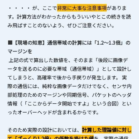
・ ・ ・ ・ が、ここで
非常に大事な注意事項
がありま
す。計算方法がわかったからもういいやと
この続きを読
み飛ばすことのない
よう、ぜひご注意ください。
■【現場の知恵】通信帯域の計算には「1.2〜1.3倍」の
マージンを
上記の式で算出した数値を、そのまま「後段に画像デ
ータを送るのに必要な帯域（通信帯域）」として設計し
てしまうと、高確率で後から手戻りが発生します。 実
際の通信には、純粋な画像データだけでなく、センサ内
部処理のためのマージンや同期信号、パケットのヘッダ
情報（「ここからデータ開始ですよ」という合図）とい
ったオーバーヘッドが含まれるからです。
そのため実際の設計においては、
計算した理論値に対し
て「ざっくり1.2倍」の係数を掛けた値
を、実際の通信