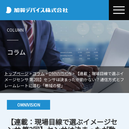
加賀デバイス
COLUMN
会社情報
加賀デバイスとは
事業紹介
コラム
代表メッセージ
デバイス事業本部
お取引先情報
会社概要
半導体・電子部品事業
Efinix
コラム
トップページ
>
コラム
>
OMNIVISION
>
【連載：現場目線で選ぶイ
メージセンサ 第2回】センサは決まったが動かない？通信方式とフ
事業所一覧
環境開発事業
OMNIVISION
Efinix
環境・CSR
レームレートに潜む「帯域の壁」
システム設計/開発・技術サポート
電子公告
Quectel
OMNIVISION
CSR基本方針・行動規範
ニュースリリース
エクセル事業本部
OMNIVISION
Nordic
Quectel
環境保全への取り組み
トピックス
採用情報
電子デバイス販売
三菱電機
Nordic
【連載：現場目線で選ぶイメージセ
プライバシーポリシー
展示会・セミナー情報
新卒採用
EMSサポートビジネス