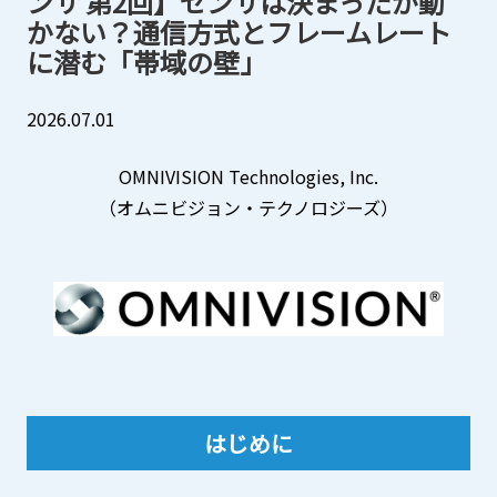
ンサ 第2回】センサは決まったが動
三菱電機
中途採用
かない？通信方式とフレームレート
EVバス販売
A
A
に潜む「帯域の壁」
その他製品
JPN
ENG
CN
2026.07.01
お問い合わせ
OMNIVISION Technologies, Inc.
（オムニビジョン・テクノロジーズ）
はじめに