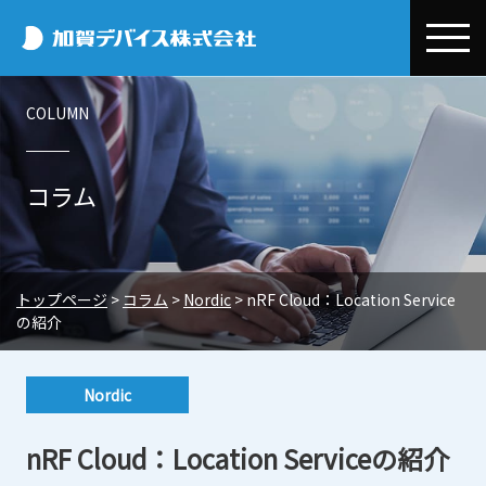
加賀デバイス
COLUMN
会社情報
加賀デバイスとは
事業紹介
コラム
代表メッセージ
デバイス事業本部
お取引先情報
会社概要
半導体・電子部品事業
Efinix
コラム
トップページ
>
コラム
>
Nordic
>
nRF Cloud：Location Service
事業所一覧
環境開発事業
OMNIVISION
Efinix
環境・CSR
の紹介
システム設計/開発・技術サポート
電子公告
Quectel
OMNIVISION
CSR基本方針・行動規範
ニュースリリース
エクセル事業本部
Nordic
Nordic
Quectel
環境保全への取り組み
トピックス
採用情報
電子デバイス販売
三菱電機
Nordic
nRF Cloud：Location Serviceの紹介
プライバシーポリシー
展示会・セミナー情報
新卒採用
EMSサポートビジネス