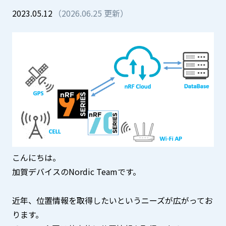
三菱電機
中途採用
2023.05.12
（2026.06.25 更新）
EVバス販売
A
A
その他製品
JPN
ENG
CN
お問い合わせ
こんにちは。
加賀デバイスのNordic Teamです。
近年、位置情報を取得したいというニーズが広がってお
ります。