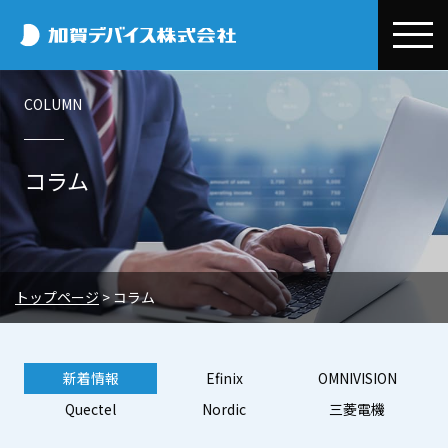
加賀デバイス
COLUMN
会社情報
加賀デバイスとは
事業紹介
コラム
代表メッセージ
デバイス事業本部
お取引先情報
会社概要
半導体・電子部品事業
Efinix
コラム
事業所一覧
環境開発事業
OMNIVISION
Efinix
環境・CSR
トップページ
>
コラム
システム設計/開発・技術サポート
電子公告
Quectel
OMNIVISION
CSR基本方針・行動規範
ニュースリリース
エクセル事業本部
Nordic
Quectel
環境保全への取り組み
新着情報
Efinix
OMNIVISION
トピックス
採用情報
電子デバイス販売
Quectel
Nordic
三菱電機
三菱電機
Nordic
プライバシーポリシー
展示会・セミナー情報
新卒採用
EMSサポートビジネス