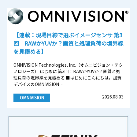
三菱電機
中途採用
EVバス販売
A
A
その他製品
JPN
ENG
CN
【連載：現場目線で選ぶイメージセンサ 第3
お問い合わせ
回 RAWかYUVか？画質と処理負荷の境界線
を見極める】
OMNIVISION Technologies, Inc.（オムニビジョン・テク
ノロジーズ） はじめに 第3回：RAWかYUVか？画質と処
理負荷の境界線を見極める ■はじめにこんにちは。加賀
デバイスのOMNIVISION…
2026.08.03
OMNIVISION