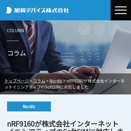
加賀デバイス
COLUMN
会社情報
加賀デバイスとは
事業紹介
コラム
代表メッセージ
デバイス事業本部
お取引先情報
会社概要
半導体・電子部品事業
Efinix
コラム
トップページ
>
コラム
>
Nordic
>
nRF9160が株式会社インターネ
事業所一覧
環境開発事業
OMNIVISION
Efinix
環境・CSR
ットイニシアティブのSoftSIMに対応しました
システム設計/開発・技術サポート
電子公告
Quectel
OMNIVISION
CSR基本方針・行動規範
ニュースリリース
エクセル事業本部
Nordic
Nordic
Quectel
環境保全への取り組み
トピックス
採用情報
電子デバイス販売
三菱電機
Nordic
nRF9160が株式会社インターネット
プライバシーポリシー
展示会・セミナー情報
新卒採用
EMSサポートビジネス