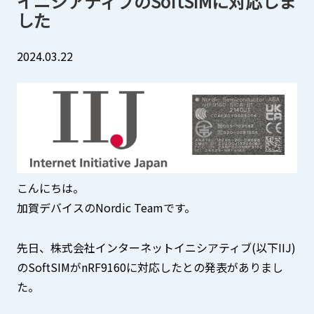
イニシアティブのSoftSIMに対応しま
三菱電機
中途採用
した
EVバス販売
A
A
その他製品
2024.03.22
JPN
ENG
CN
お問い合わせ
こんにちは。
加賀デバイスのNordic Teamです。
先日、株式会社インターネットイニシアティブ(以下IIJ)
のSoftSIMがnRF9160に対応したとの発表がありまし
た。