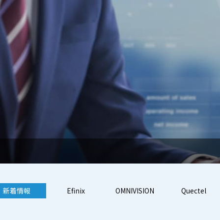
新着情報
Efinix
OMNIVISION
Quectel