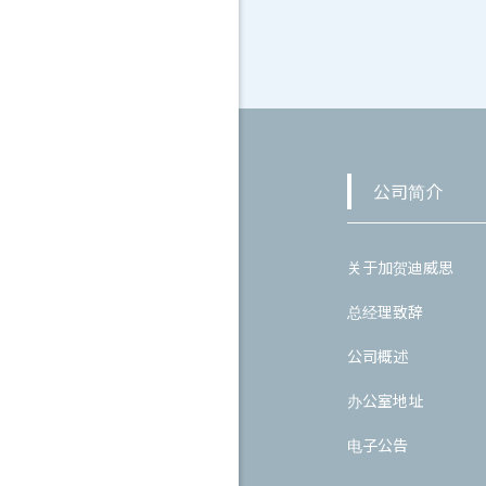
文
章
分
页
公司简介
关于加贺迪威思
总经理致辞
公司概述
办公室地址
电子公告