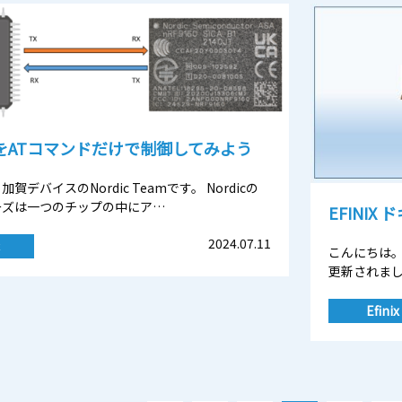
60をATコマンドだけで制御してみよう
賀デバイスのNordic Teamです。 Nordicの
リーズは一つのチップの中にア…
EFINIX
2024.07.11
こんにちは。加
更新されま
Efinix