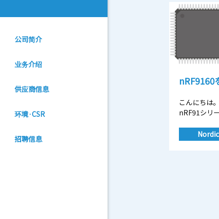
公司简介
业务介绍
nRF91
供应商信息
こんにちは。加
nRF91シ
环境·CSR
Nordic
招聘信息