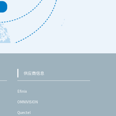
供应商信息
Efinix
OMNIVISION
Quectel