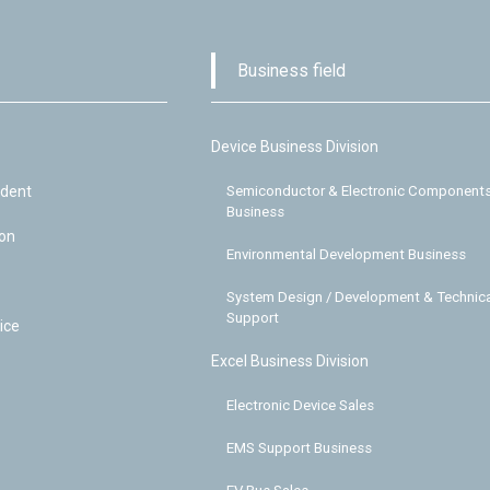
Business field
Device Business Division
ident
Semiconductor & Electronic Component
Business
ion
Environmental Development Business
System Design / Development & Technica
Support
ice
Excel Business Division
Electronic Device Sales
EMS Support Business