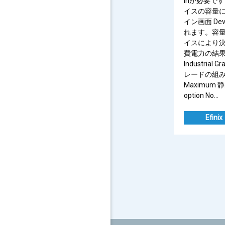
Inが必要で
イスの容量によ
イン画面 Dev
れます。容量
イスにより決
費電力の結果から
Industria
レードの組み合わ
Maximum
option No…
Efinix
Posts
pagination