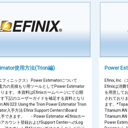
timator使用方法(Trion編)
Power Es
nc.（エフィニックス） Power Estimatorについて
Efinix, I
費電力の見積もり用ツールとしてPower Estimator
Efinixは消
ります。 本資料はEfinixホームページにて公開
を用意してお
ます下記のユーザーガイドを補足する資料となり
されており
AN 023: Using the Trion Power Estimator Trion
ます。*To
mator入手方法 Efinix Support CenterのBoard
Titanium:AN 
手できます。 ・Power Estimator ※Efinixホー
Titanium:AN 
カウント登録およびSupport CenterへのLog
Power Esti