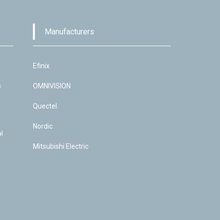
Manufacturers
Efinix
s
OMNIVISION
Quectel
Nordic
l
Mitsubishi Electric