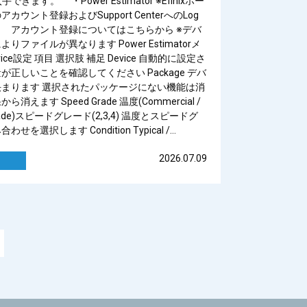
手できます。 ・Power Estimator ※Efinixホー
カウント登録およびSupport CenterへのLog
す アカウント登録についてはこちらから ※デバ
りファイルが異なります Power Estimatorメ
ice設定 項目 選択肢 補足 Device 自動的に設定さ
が正しいことを確認してください Package デバ
まります 選択されたパッケージにない機能は消
消えます Speed Grade 温度(Commercial /
l Grade)スピードグレード(2,3,4) 温度とスピードグ
せを選択します Condition Typical /…
2026.07.09