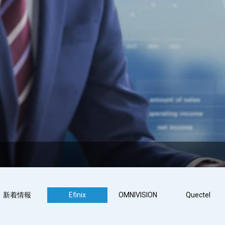
新着情報
Efinix
OMNIVISION
Quectel