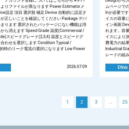
す アカウント登録についてはこちらから ※デバ
Designから入
りファイルが異なります Power Estimatorメ
ムページでのア
ice設定 項目 選択肢 補足 Device 自動的に設定さ
Inが必要で
が正しいことを確認してください Package デバ
イスの容量によ
まります 選択されたパッケージにない機能は消
イン画面 Dev
消えます Speed Grade 温度(Commercial /
れます。容量
l Grade)スピードグレード(2,3,4) 温度とスピードグ
イスにより決
せを選択します Condition Typical /
費電力の結果から
 静的時のリーク電流の選択になります Low Power
Industria
レードの組み合わ
2026.07.09
Efinix
1
2
3
…
25