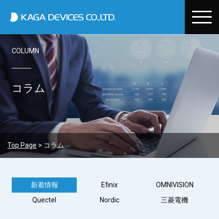
加賀デバイス
COLUMN
Who We Are
About Us
Business field
コラム
Message from President
Device Business Division
Manufacturers
Corporate Information
Semiconductor & Electronic Components Business
Efinix
Environment & CSR
Business Location
Environmental Development Business
OMNIVISION
CSR Basic Policy and Code of Conduct
Careers
Top Page
>
コラム
System Design / Development & Technical Support
Electronic Public Notice
Quectel
Environmental Conservation
New Graduates
Excel Business Division
Nordic
Privacy Policy
Mid Career
新着情報
Efinix
OMNIVISION
A
A
Electronic Device Sales
Quectel
Nordic
三菱電機
Mitsubishi Electric
EMS Support Business
JPN
ENG
CN