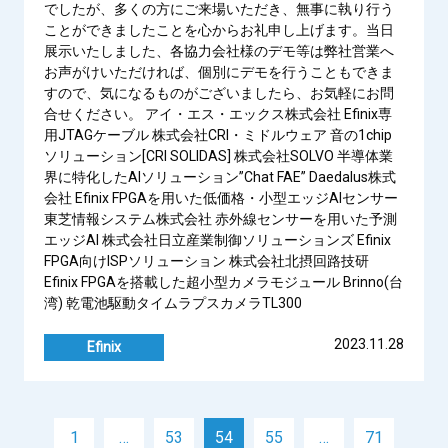
でしたが、多くの方にご来場いただき、無事に執り行う
ことができましたことを心からお礼申し上げます。当日
展示いたしました、各協力会社様のデモ等は弊社営業へ
お声がけいただければ、個別にデモを行うこともできま
すので、気になるものがございましたら、お気軽にお問
合せください。 アイ・エス・エックス株式会社 Efinix専
用JTAGケーブル 株式会社CRI・ミドルウェア 音の1chip
ソリューション[CRI SOLIDAS] 株式会社SOLVO 半導体業
界に特化したAIソリューション”Chat FAE” Daedalus株式
会社 Efinix FPGAを用いた低価格・小型エッジAIセンサー
東芝情報システム株式会社 赤外線センサーを用いた予測
エッジAI 株式会社日立産業制御ソリューションズ Efinix
FPGA向けISPソリューション 株式会社北摂回路技研
Efinix FPGAを搭載した超小型カメラモジュール Brinno(台
湾) 乾電池駆動タイムラプスカメラTL300
2023.11.28
Efinix
Posts
1
…
53
54
55
…
71
pagination