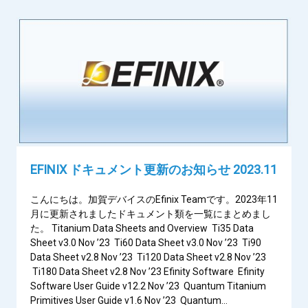
EV Bus Sales
Contact us
Other Products
EFINIX ドキュメント更新のお知らせ 2023.11
こんにちは。加賀デバイスのEfinix Teamです。2023年11
月に更新されましたドキュメント類を一覧にまとめまし
た。 Titanium Data Sheets and Overview Ti35 Data
Sheet v3.0 Nov ’23 Ti60 Data Sheet v3.0 Nov ’23 Ti90
Data Sheet v2.8 Nov ’23 Ti120 Data Sheet v2.8 Nov ’23
Ti180 Data Sheet v2.8 Nov ’23 Efinity Software Efinity
Software User Guide v12.2 Nov ’23 Quantum Titanium
Primitives User Guide v1.6 Nov ’23 Quantum…