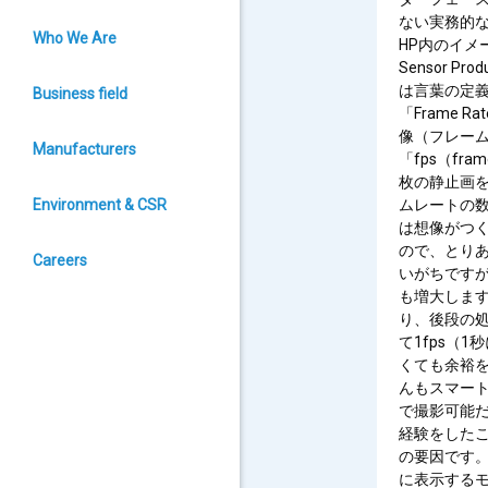
ない実務的な設
Who We Are
HP内のイメー
Sensor 
は言葉の定
Business field
「Frame
像（フレーム
Manufacturers
「fps（fra
枚の静止画を
Environment & CSR
ムレートの
は想像がつく
ので、とり
Careers
いがちです
も増大しま
り、後段の
て1fps（
くても余裕
んもスマー
で撮影可能
経験をした
の要因です。
に表示するモ