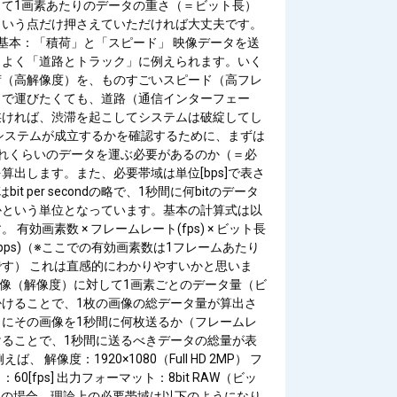
って1画素あたりのデータの重さ（＝ビット長）
という点だけ押さえていただければ大丈夫です。
基本：「積荷」と「スピード」 映像データを送
、よく「道路とトラック」に例えられます。いく
荷（高解像度）を、ものすごいスピード（高フレ
）で運びたくても、道路（通信インターフェー
狭ければ、渋滞を起こしてシステムは破綻してし
システムが成立するかを確認するために、まずは
どれくらいのデータを運ぶ必要があるのか（＝必
算出します。また、必要帯域は単位[bps]で表さ
bit per secondの略で、1秒間に何bitのデータ
かという単位となっています。基本の計算式は以
 有効画素数 × フレームレート(fps) × ビット長
(bps)（※ここでの有効画素数は1フレームあたり
す） これは直感的にわかりやすいかと思いま
画像（解像度）に対して1画素ごとのデータ量（ビ
掛けることで、1枚の画像の総データ量が算出さ
らにその画像を1秒間に何枚送るか（フレームレ
けることで、1秒間に送るべきデータの総量が表
ば、 解像度：1920×1080（Full HD 2MP） フ
60[fps] 出力フォーマット：8bit RAW（ビッ
t） の場合、理論上の必要帯域は以下のようになり