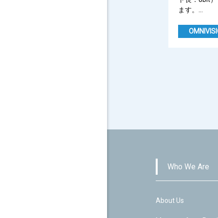
ます。…
OMNIVIS
Posts
pagination
Who We Are
About Us