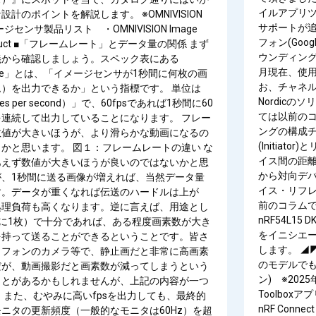
イルアプリツー
計のポイントを解説します。 ※OMNIVISION
サポートが追
ジセンサ製品リスト ・OMNIVISION Image
フォン(Goog
Product ■「フレームレート」とデータ量の関係 まず
ウンディング
義から確認しましょう。スペック表にある
月現在、使用で
 Rate」とは、「イメージセンサが1秒間に何枚の画
お、チャネ
）を出力できるか」という指標です。 単位は
Nordicの
mes per second）」で、60fpsであれば1秒間に60
ては以前のコ
連続して出力していることになります。 フレー
ングの構成
数値が大きいほうが、より滑らかな動画になるの
(Initiator
かと思います。 図１：フレームレートの違い な
イス間の距離
あえず数値が大きいほうが良いのではないかと思
から対向デバ
が、1秒間に送る画像が増えれば、当然データ量
イス・リフレ
す。データが重くなれば伝送のハードルは上が
前のコラムで
処理負荷も高くなります。逆に言えば、用途とし
nRF54L15
1秒に1枚）で十分であれば、ある程度画素数が大き
をイニシエー
を持って送ることができるということです。皆さ
します。 ◢◤測
トフォンのカメラ等で、静止画だと非常に高画素
のモデルでも動
だが、動画撮影だと画素数が減ってしまうという
ン) ※202
ことがあるかもしれませんが、上記の内容が一つ
Toolboxア
 また、むやみに高いfpsを出力しても、最終的
nRF Con
ニタの更新頻度（一般的なモニタは60Hz）を超