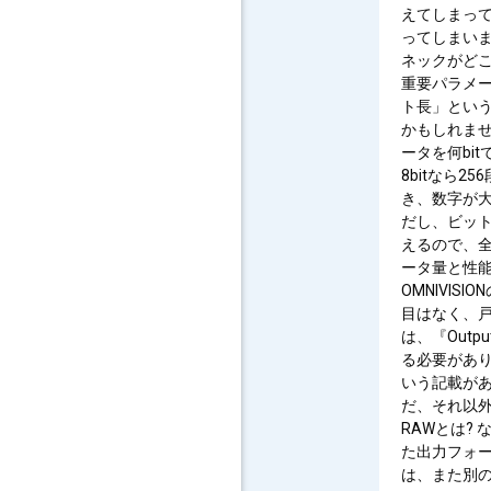
えてしまっ
ってしまい
ネックがどこ
重要パラメー
ト長」とい
かもしれませ
ータを何bi
8bitなら2
き、数字が大
だし、ビッ
えるので、
ータ量と性能
OMNIVI
目はなく、戸
は、『Outp
る必要がありま
いう記載があ
だ、それ以外
RAWとは?
た出力フォ
は、また別