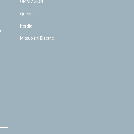
s
OMNIVISION
Quectel
Nordic
l
Mitsubishi Electric