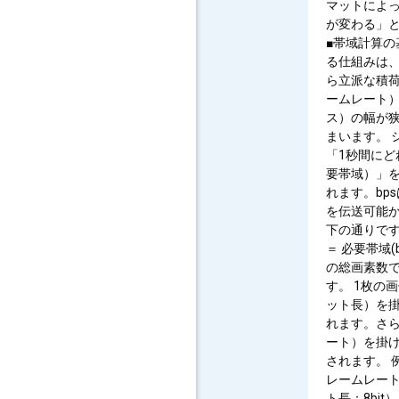
マットによ
が変わる」
■帯域計算の
る仕組みは
ら立派な積
ームレート
ス）の幅が
まいます。 
「1秒間に
要帯域）」を
れます。bpsは
を伝送可能
下の通りです。
＝ 必要帯域
の総画素数で
す。 1枚の
ット長）を
れます。さ
ート）を掛
されます。 例え
レームレート：
ト長：8bi