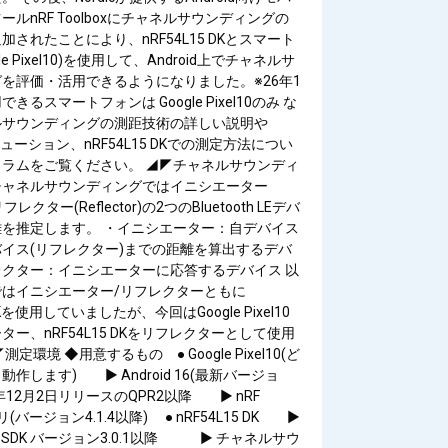
ルnRF Toolboxにチャネルサウンディングの
加されたことにより、nRF54L15 DKとスマート
le Pixel10)を使用して、Android上でチャネルサ
を評価・活用できるようになりました。※26年1
きるスマートフォンは Google Pixel10のみ な
ルサウンディングの測距技術の詳しい説明や
ソリューション、nRF54L15 DKでの測定方法につい
ラムをご覧ください。 ◢◤チャネルサウンディ
チャネルサウンディングではイニシエーター
)とリフレクター(Reflector)の2つのBluetooth LEデバ
を推定します。 ・イニシエーター：自デバイス
イス(リフレクター)までの距離を算出するデバ
クター：イニシエーターに応答するデバイス 以
はイニシエーター/リフレクターともに
 DKを使用していましたが、今回はGoogle Pixel10
ター、nRF54L15 DKをリフレクターとして使用
定環境 ◆用意するもの ● Google Pixel10(ど
作します) ▶ Android 16(最新バージョ
5年12月2日リリースのQPR2以降 ▶ nRF
プリ(バージョン4.1.4以降) ● nRF54L15 DK ▶
nect SDK バージョン3.0.1以降 ▶ チャネルサウ