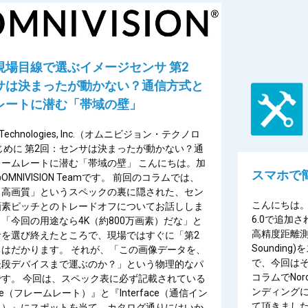
現場目線で選ぶイメージセンサ 第2
サは決まったが動かない？通信方式と
レートに潜む「帯域の壁」
N Technologies, Inc.（オムニビジョン・テクノロ
じめに 第2回：センサは決まったが動かない？通
ームレートに潜む「帯域の壁」 こんにちは。加
スマホで
MNIVISION Teamです。 前回のコラムでは、
＝高画質」というスペックの裏に隠された、セン
こんにちは。加賀
画素ピッチとのトレードオフについてお話ししま
6.0で追加さ
「今回の用途なら4K（約800万画素）だな」と
高精度距離測
サを選び終えたところで、現場ではすぐに「第2
Soundi
はだかります。 それが、「この画像データを、
で、今回はそ
後段デバイスまで運ぶのか？」という物理的なパ
コラムでNor
す。 今回は、スペック表に必ず記載されている
ンディング
Rate（フレームレート）』と『Interface（通信イン
て頂きました。
ス）』にスポットを当て、カタログ通りにはいか