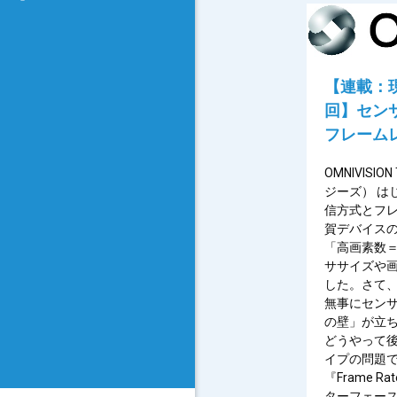
【連載：
回】セン
フレーム
OMNIVISIO
ジーズ） は
信方式とフレ
賀デバイスのO
「高画素数
ササイズや
した。さて、
無事にセン
の壁」が立ち
どうやって
イプの問題で
『Frame 
ターフェー