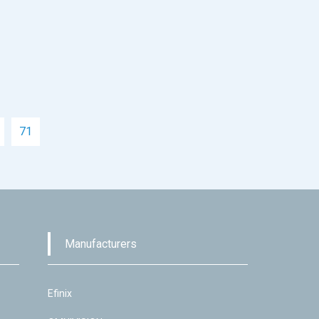
71
Manufacturers
Efinix