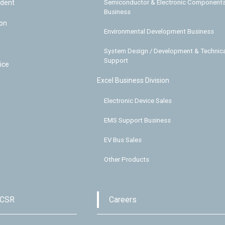
ident
Semiconductor & Electronic Component
Business
ion
Environmental Development Business
System Design / Development & Technica
Support
ice
Excel Business Division
Electronic Device Sales
EMS Support Business
EV Bus Sales
Other Products
 CSR
Careers