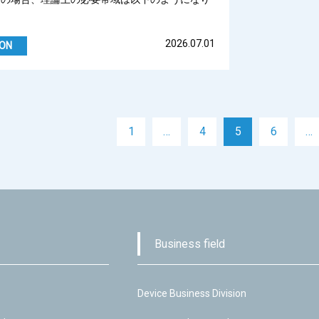
2026.07.01
ION
1
…
4
5
6
…
Business field
Device Business Division