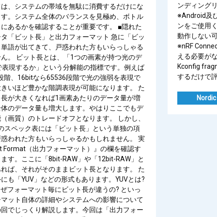
ンディング
ては、システムの帯域を無駄に消費するだけにな
※Android
ます。システム全体のバランスを見極め、ボトル
ンをご使用
にあるかを確認することが重要です。 ■隠れた
動作しない可
タ「ビット長」と出力フォーマット 急に「ビッ
※nRF Conn
う単語が出てきて、戸惑われた方もいらっしゃる
える必要がなくな
ん。 ビット長とは、「1つの画素が持つ光のデ
Kconfig fra
tで表現するか」という分解能の指標です。例えば
するだけで評価可
56段階、16bitなら65536段階で光の強弱を表現で
きいほど豊かな階調表現が可能になります。 た
ト長が大きくなれば1画素あたりのデータ量が増
Nordic
全体のデータ量も増大します。やはりここでもデ
（画質）のトレードオフとなります。 しかし、
SIONのスペック表には「ビット長」という単独の項
惑われた方もいらっしゃるかもしれません。 実
ut Format（出力フォーマット）』の欄を確認す
す。ここに「8bit-RAW」や「12bit-RAW」と
れば、それがそのままビット長となります。 た
にも「YUV」などの形式もあります。YUVとは?
 なぜフォーマット毎にビット長が違うの? といっ
ーマット自体の詳細やシステムへの影響について
の回でじっくり解説します。今回は「出力フォー